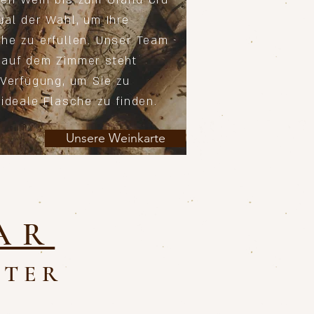
en Wein bis zum Grand Cru
ual der Wahl, um Ihre
he zu erfüllen. Unser Team
 auf dem Zimmer steht
 Verfügung, um Sie zu
ideale Flasche zu finden.
Unsere Weinkarte
AR
STER