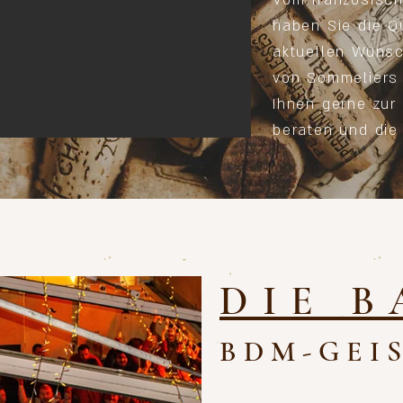
Vom französisch
haben Sie die Q
aktuellen Wünsc
von Sommeliers
Ihnen gerne zur
beraten und die 
DIE B
BDM-GEI